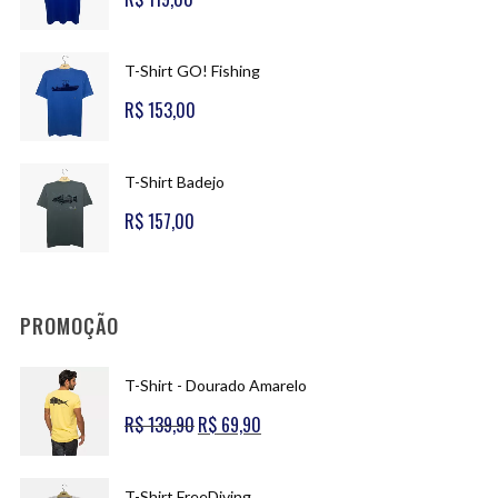
T-Shirt GO! Fishing
R$
153,00
T-Shirt Badejo
R$
157,00
PROMOÇÃO
T-Shirt - Dourado Amarelo
R$
139,90
O
R$
69,90
O
preço
preço
original
atual
T-Shirt FreeDiving