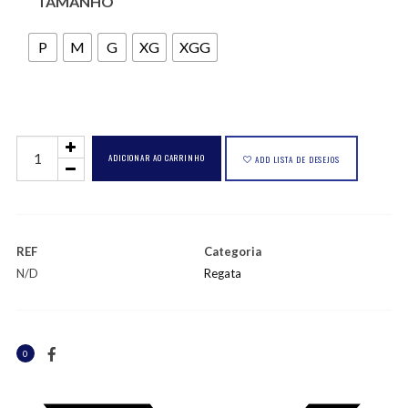
TAMANHO
P
M
G
XG
XGG
Regata
ADICIONAR AO CARRINHO
ADD LISTA DE DESEJOS
Estilo
Mar
quantidade
REF
Categoria
N/D
Regata
0