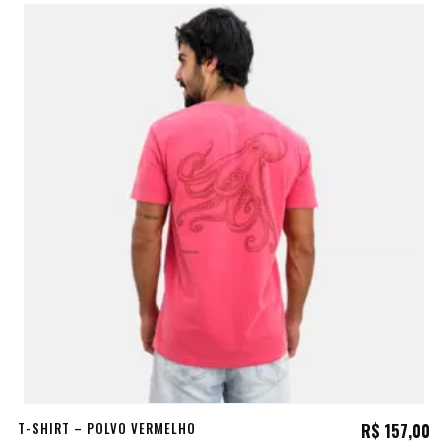
preço
pr
original
at
era:
é:
R$ 147,00.
R$
T-SHIRT – POLVO VERMELHO
R$
157,00