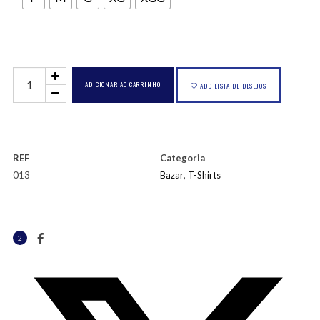
T-
ADICIONAR AO CARRINHO
ADD LISTA DE DESEJOS
Shirt
-
Dourado
REF
Categoria
Amarelo
013
Bazar
,
T-Shirts
quantidade
2