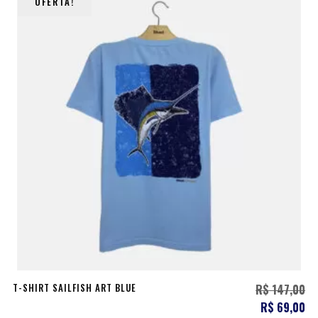
OFERTA!
T-SHIRT SAILFISH ART BLUE
R$
147,00
R$
69,00
O
O