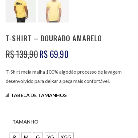
T-SHIRT – DOURADO AMARELO
O
O
R$
139,90
R$
69,90
preço
preço
original
atual
T-Shirt meia malha 100% algodão processo de lavagem
era:
é:
desenvolvido para deixar a peça mais confortável.
R$ 139,90.
R$ 69,90.
TABELA DE TAMANHOS
TAMANHO
P
M
G
XG
XGG