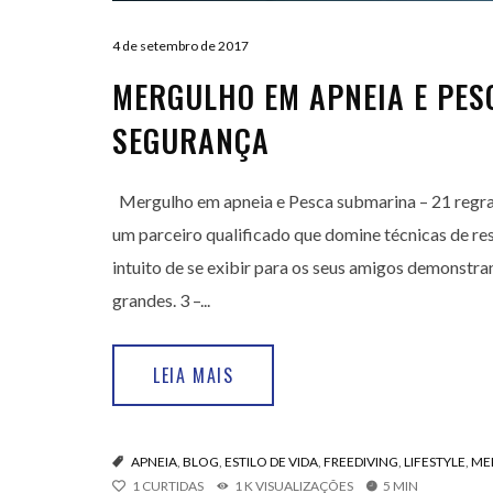
4 de setembro de 2017
MERGULHO EM APNEIA E PES
SEGURANÇA
Mergulho em apneia e Pesca submarina – 21 regras
um parceiro qualificado que domine técnicas de res
intuito de se exibir para os seus amigos demonstr
grandes. 3 –...
LEIA MAIS
APNEIA
,
BLOG
,
ESTILO DE VIDA
,
FREEDIVING
,
LIFESTYLE
,
ME
1
CURTIDAS
1 K VISUALIZAÇÕES
5 MIN