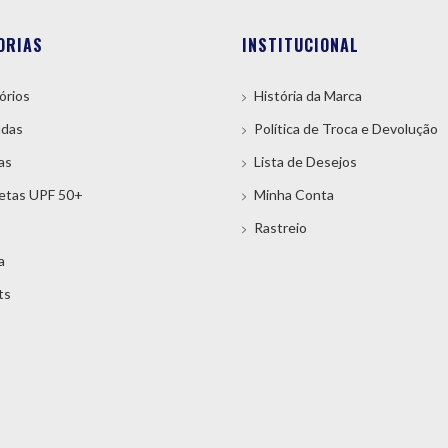
ORIAS
INSTITUCIONAL
órios
História da Marca
das
Política de Troca e Devolução
as
Lista de Desejos
etas UPF 50+
Minha Conta
Rastreio
a
ts