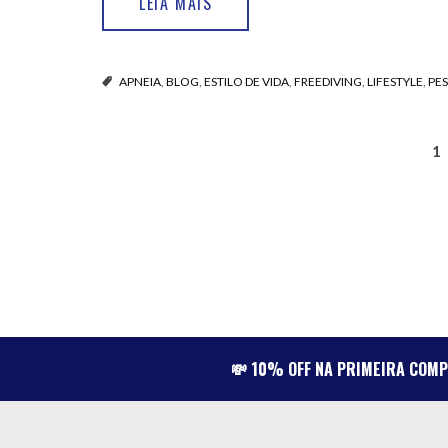
LEIA MAIS
APNEIA
,
BLOG
,
ESTILO DE VIDA
,
FREEDIVING
,
LIFESTYLE
,
PE
PAGINAÇÃO
1
DE
POSTS
💸 10% OFF NA PRIMEIRA COM