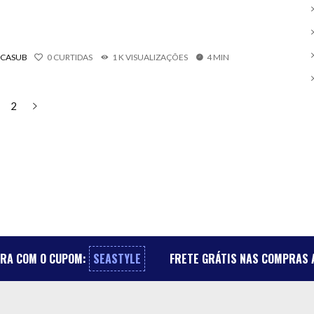
SCASUB
0
CURTIDAS
1 K VISUALIZAÇÕES
4 MIN
2
PRA COM O CUPOM:
SEASTYLE
FRETE GRÁTIS NAS COMPRAS A