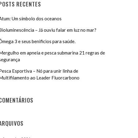
POSTS RECENTES
Atum: Um símbolo dos oceanos
Bioluminescência – Já ouviu falar em luz no mar?
Ômega 3 e seus benificios para saúde.
Mergulho em apneia e pesca submarina 21 regras de
segurança
Pesca Esportiva – Nó para unir linha de
Multifilamento ao Leader Fluorcarbono
COMENTÁRIOS
ARQUIVOS