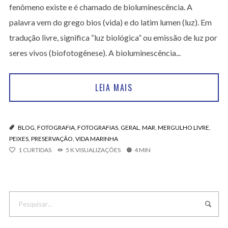
fenômeno existe e é chamado de bioluminescência. A
palavra vem do grego bios (vida) e do latim lumen (luz). Em
tradução livre, significa “luz biológica” ou emissão de luz por
seres vivos (biofotogênese). A bioluminescência...
LEIA MAIS
BLOG
,
FOTOGRAFIA
,
FOTOGRAFIAS
,
GERAL
,
MAR
,
MERGULHO LIVRE
,
PEIXES
,
PRESERVAÇÃO
,
VIDA MARINHA
1
CURTIDAS
5 K VISUALIZAÇÕES
4 MIN