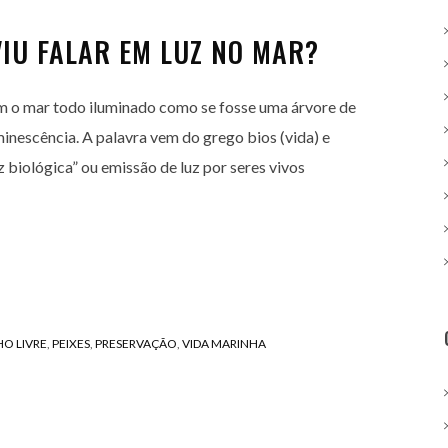
VIU FALAR EM LUZ NO MAR?
om o mar todo iluminado como se fosse uma árvore de
inescência. A palavra vem do grego bios (vida) e
uz biológica” ou emissão de luz por seres vivos
O LIVRE
,
PEIXES
,
PRESERVAÇÃO
,
VIDA MARINHA