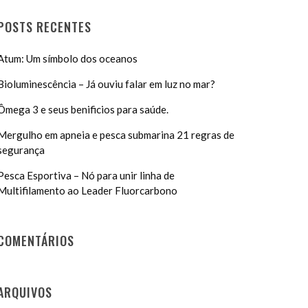
POSTS RECENTES
Atum: Um símbolo dos oceanos
Bioluminescência – Já ouviu falar em luz no mar?
Ômega 3 e seus benificios para saúde.
Mergulho em apneia e pesca submarina 21 regras de
segurança
Pesca Esportiva – Nó para unir linha de
Multifilamento ao Leader Fluorcarbono
COMENTÁRIOS
ARQUIVOS