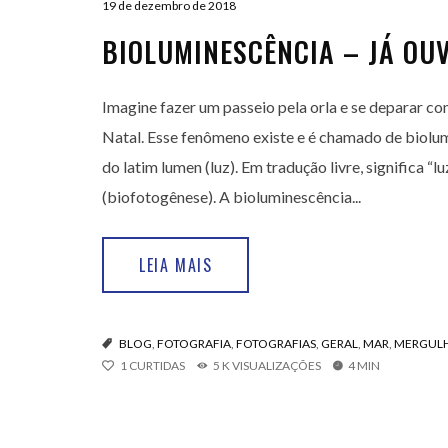
19 de dezembro de 2018
BIOLUMINESCÊNCIA – JÁ OU
Imagine fazer um passeio pela orla e se deparar c
Natal. Esse fenômeno existe e é chamado de biolum
do latim lumen (luz). Em tradução livre, significa “l
(biofotogênese). A bioluminescência...
LEIA MAIS
BLOG
,
FOTOGRAFIA
,
FOTOGRAFIAS
,
GERAL
,
MAR
,
MERGULH
1
CURTIDAS
5 K VISUALIZAÇÕES
4 MIN