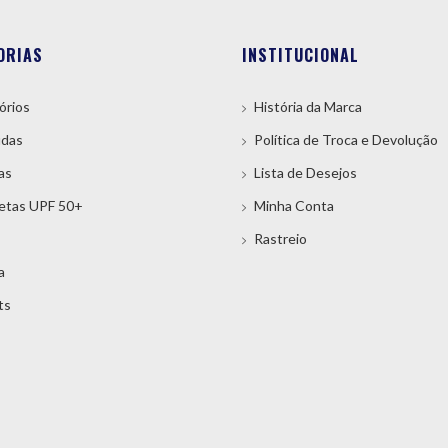
ORIAS
INSTITUCIONAL
órios
História da Marca
das
Política de Troca e Devolução
as
Lista de Desejos
etas UPF 50+
Minha Conta
Rastreio
a
ts